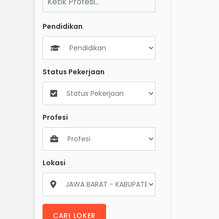
Pendidikan
Status Pekerjaan
Profesi
Lokasi
CARI LOKER