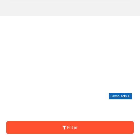
Close Ads X
Filter