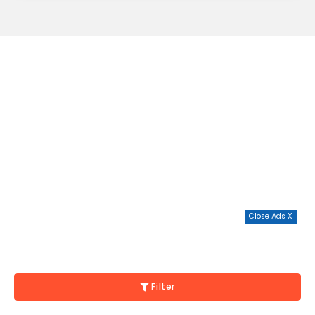
Close Ads X
Filter