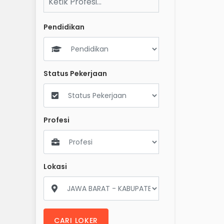
Pendidikan
Status Pekerjaan
Profesi
Lokasi
CARI LOKER