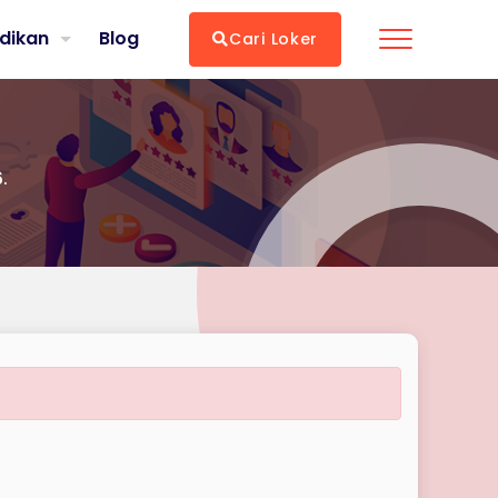
dikan
Blog
Cari Loker
.