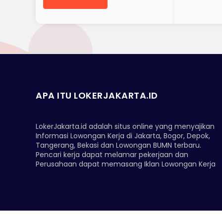
APA ITU LOKERJAKARTA.ID
LokerJakarta.id adalah situs online yang menyajikan
Informasi Lowongan Kerja di Jakarta, Bogor, Depok,
Tangerang, Bekasi dan Lowongan BUMN terbaru.
Pencari kerja dapat melamar pekerjaan dan
Perusahaan dapat memasang Iklan Lowongan Kerja