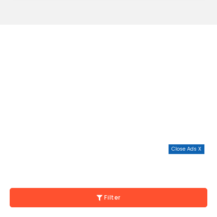
Close Ads X
Filter