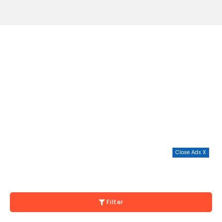
Close Ads X
Filter