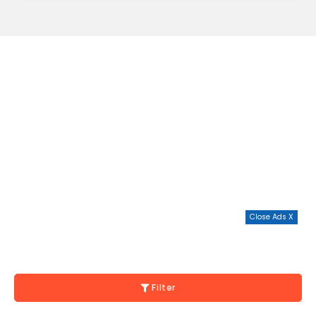
Close Ads X
Filter