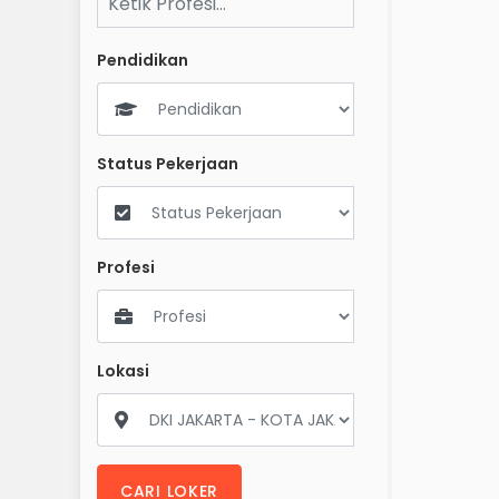
Pendidikan
Status Pekerjaan
Profesi
Lokasi
CARI LOKER