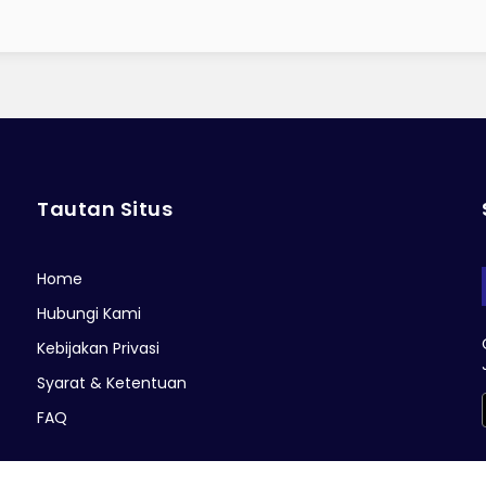
Tautan Situs
Home
Hubungi Kami
Kebijakan Privasi
Syarat & Ketentuan
FAQ