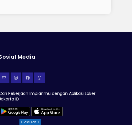
Sosial Media
Cari Pekerjaan Impianmu dengan Aplikasi Loker
Jakarta ID
Close Ads X