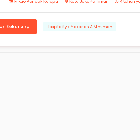
Mixue Pondok Kelapa
Kota Jakarta Timur
4 tahun ya
ar Sekarang
Hospitality / Makanan & Minuman