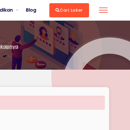
dikan
Blog
Cari Loker
gkapnya