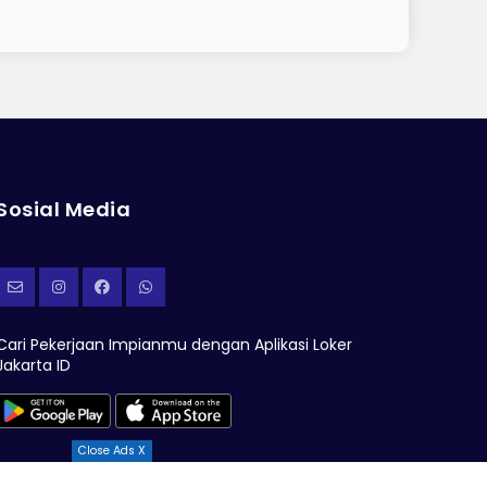
Sosial Media
Cari Pekerjaan Impianmu dengan Aplikasi Loker
Jakarta ID
Close Ads X