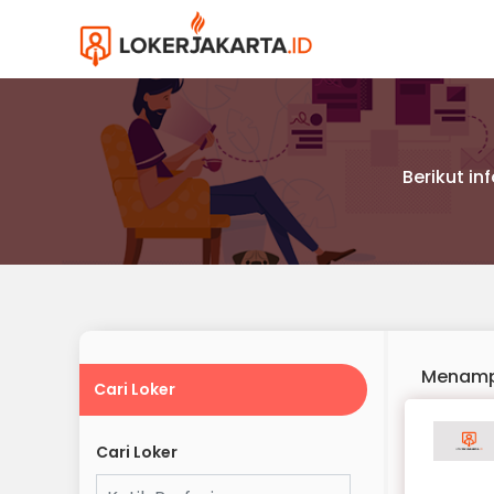
Berikut i
Menamp
Cari Loker
Cari Loker