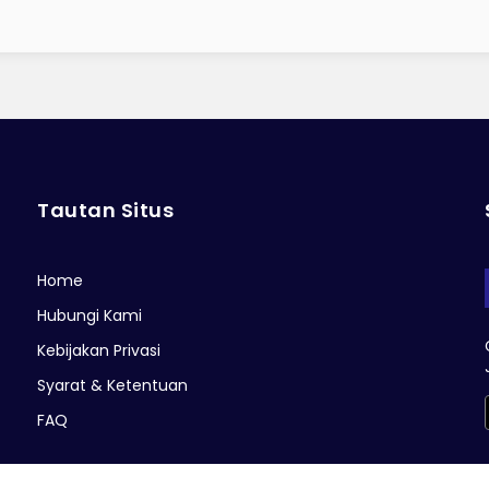
Tautan Situs
Home
Hubungi Kami
Kebijakan Privasi
Syarat & Ketentuan
FAQ