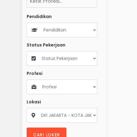
Pendidikan
Status Pekerjaan
Profesi
Lokasi
CARI LOKER