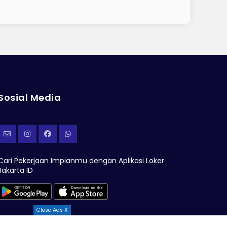
Sosial Media
Cari Pekerjaan Impianmu dengan Aplikasi Loker
Jakarta ID
Close Ads X