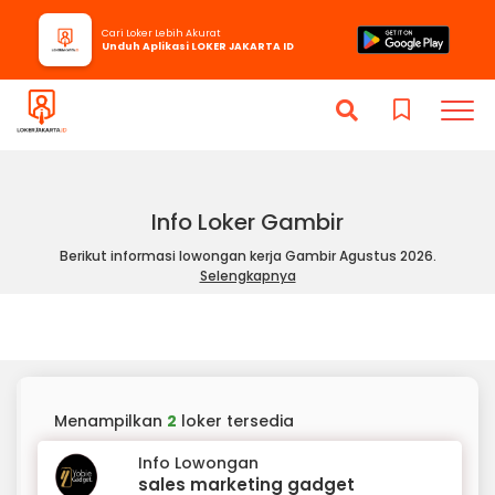
Cari Loker Lebih Akurat
Unduh Aplikasi LOKER JAKARTA ID
Info Loker Gambir
Berikut informasi lowongan kerja Gambir Agustus 2026.
Selengkapnya
Menampilkan
2
loker tersedia
Info Lowongan
sales marketing gadget