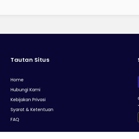
Tautan Situs
Home
Hubungi Kami
Kebijakan Privasi
Syarat & Ketentuan
FAQ