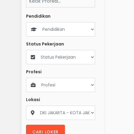
Pendidikan
Status Pekerjaan
Profesi
Lokasi
CARI LOKER