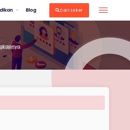
dikan
Blog
Cari Loker
ngkapnya