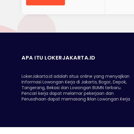
APA ITU LOKERJAKARTA.ID
LokerJakarta.id adalah situs online yang menyajikan
Informasi Lowongan Kerja di Jakarta, Bogor, Depok,
Tangerang, Bekasi dan Lowongan BUMN terbaru.
Pencari kerja dapat melamar pekerjaan dan
Perusahaan dapat memasang Iklan Lowongan Kerja