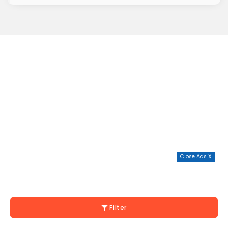
Close Ads X
Filter