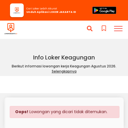
Cari Loker Lebih Akurat
Unduh Aplikasi LOKER JAKARTA ID
Info Loker Keagungan
Berikut informasi lowongan kerja Keagungan Agustus 2026.
Selengkapnya
Oops!
Lowongan yang dicari tidak ditemukan.