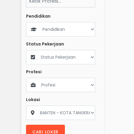
Pendidikan
Status Pekerjaan
Profesi
Lokasi
CARI LOKER