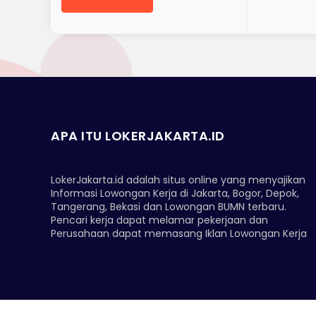
APA ITU LOKERJAKARTA.ID
LokerJakarta.id adalah situs online yang menyajikan
Informasi Lowongan Kerja di Jakarta, Bogor, Depok,
Tangerang, Bekasi dan Lowongan BUMN terbaru.
Pencari kerja dapat melamar pekerjaan dan
Perusahaan dapat memasang Iklan Lowongan Kerja