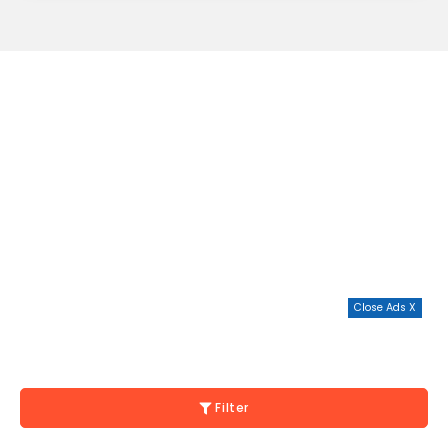
Close Ads X
Filter