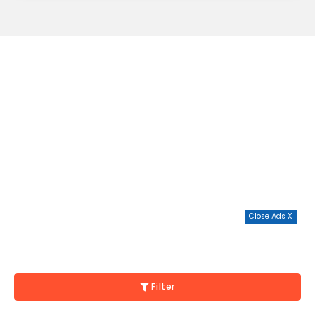
Close Ads X
Filter